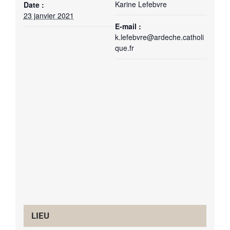
Karine Lefebvre
Date :
23 janvier 2021
E-mail :
k.lefebvre@ardeche.catholi
que.fr
LIEU