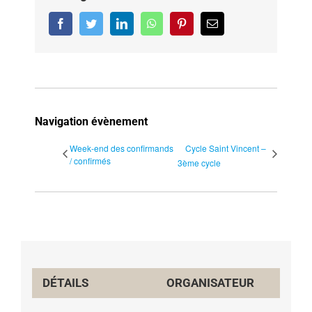
Facebook
Twitter
LinkedIn
WhatsApp
Pinterest
Email
Navigation évènement
Week-end des confirmands
Cycle Saint Vincent –
/ confirmés
3ème cycle
DÉTAILS
ORGANISATEUR