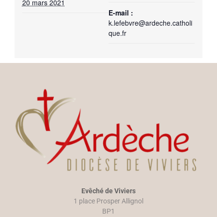
20 mars 2021
E-mail :
k.lefebvre@ardeche.catholi
que.fr
Evêché de Viviers
1 place Prosper Allignol
BP1