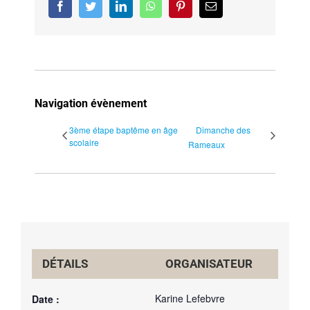
Facebook
Twitter
LinkedIn
WhatsApp
Pinterest
Email
Navigation évènement
3ème étape baptême en âge
Dimanche des
scolaire
Rameaux
DÉTAILS
ORGANISATEUR
Karine Lefebvre
Date :