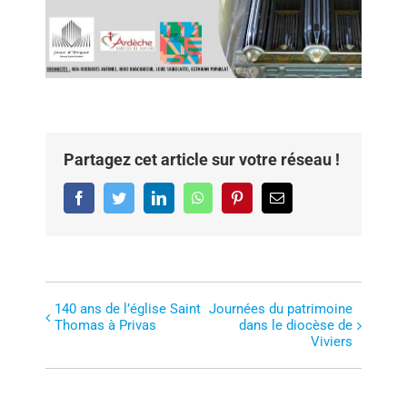
Partagez cet article sur votre réseau !
Facebook
Twitter
LinkedIn
WhatsApp
Pinterest
Email
140 ans de l’église Saint
Journées du patrimoine
N
Thomas à Privas
dans le diocèse de
a
Viviers
v
i
g