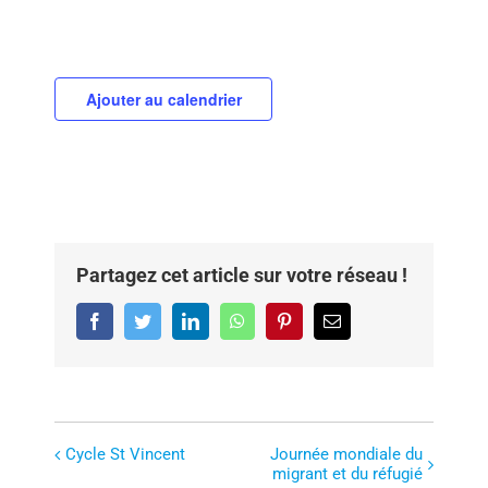
Ajouter au calendrier
Partagez cet article sur votre réseau !
Facebook
Twitter
LinkedIn
WhatsApp
Pinterest
Email
Cycle St Vincent
Journée mondiale du
N
migrant et du réfugié
a