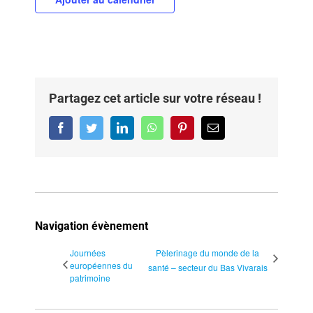
Partagez cet article sur votre réseau !
Facebook
Twitter
LinkedIn
WhatsApp
Pinterest
Email
Navigation évènement
Journées
Pèlerinage du monde de la
européennes du
santé – secteur du Bas Vivarais
patrimoine