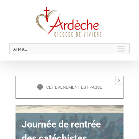
Passer
au
contenu
Aller à...
×
CET ÉVÈNEMENT EST PASSÉ
Journée de rentrée
des catéchistes