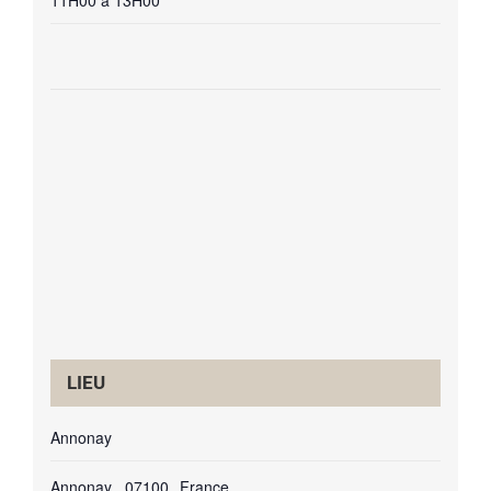
11H00 à 13H00
LIEU
Annonay
Annonay
,
07100
France