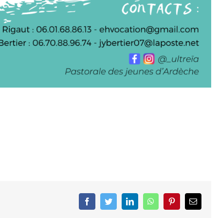
Facebook
Twitter
LinkedIn
WhatsApp
Pinterest
Email