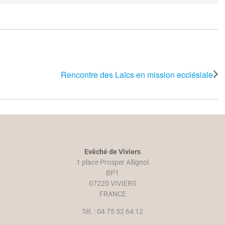
Rencontre des Laïcs en mission ecclésiale
Evêché de Viviers
1 place Prosper Allignol
BP1
07220 VIVIERS
FRANCE
Tél. : 04 75 52 64 12