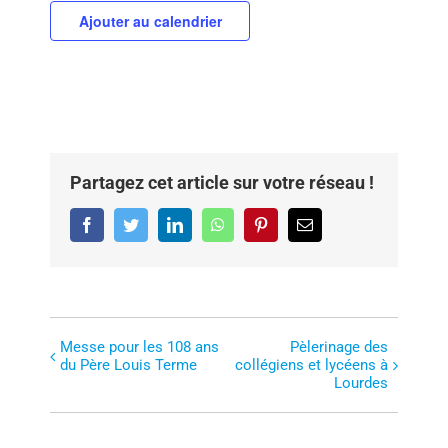
Ajouter au calendrier
Partagez cet article sur votre réseau !
Facebook
Twitter
LinkedIn
WhatsApp
Pinterest
Email
Messe pour les 108 ans
Pèlerinage des
N
du Père Louis Terme
collégiens et lycéens à
a
Lourdes
v
i
g