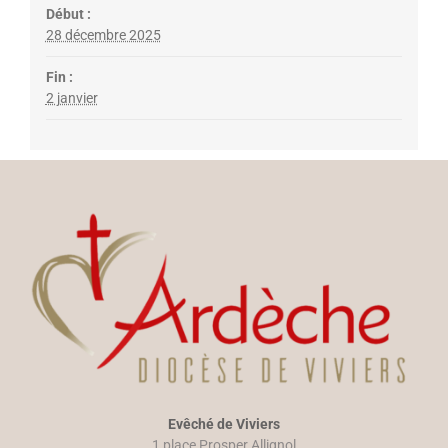
é
Début :
v
28 décembre 2025
è
n
Fin :
e
2 janvier
m
e
n
t
Evêché de Viviers
1 place Prosper Allignol