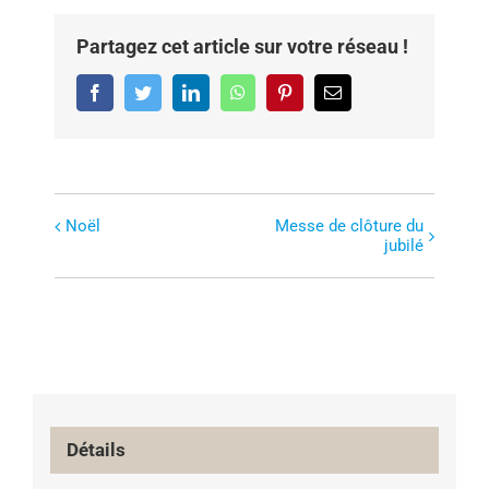
Partagez cet article sur votre réseau !
Facebook
Twitter
LinkedIn
WhatsApp
Pinterest
Email
Noël
Messe de clôture du
N
jubilé
a
v
i
g
a
t
i
o
Détails
n