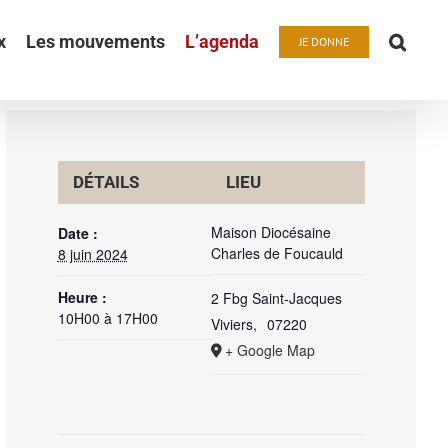
x
Les mouvements
L’agenda
JE DONNE
DÉTAILS
LIEU
Maison Diocésaine
Date :
Charles de Foucauld
8 juin 2024
Heure :
2 Fbg Saint-Jacques
10H00 à 17H00
Viviers
,
07220
+ Google Map