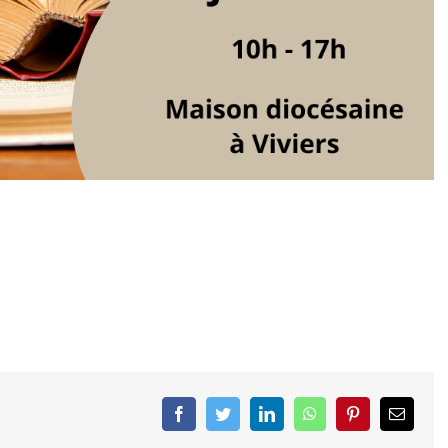
Facebook
Twitter
LinkedIn
WhatsApp
Pinterest
Email