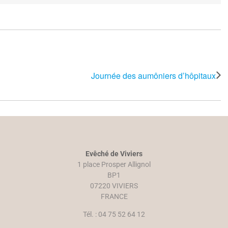
Journée des aumôniers d’hôpitaux
Evêché de Viviers
1 place Prosper Allignol
BP1
07220 VIVIERS
FRANCE
Tél. : 04 75 52 64 12