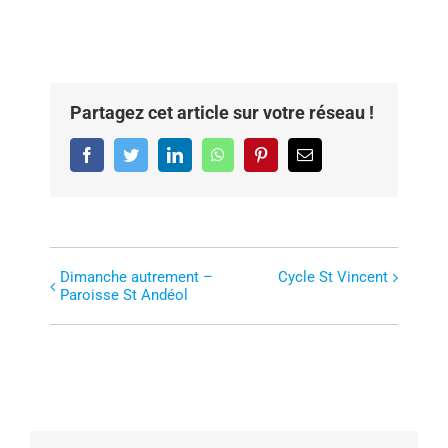
Partagez cet article sur votre réseau !
Facebook
Twitter
LinkedIn
WhatsApp
Pinterest
Email
Dimanche autrement –
Cycle St Vincent
N
Paroisse St Andéol
a
v
i
g
a
t
i