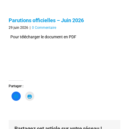
Parutions officielles – Juin 2026
29 juin 2026
|
0 Commentaire
Pour télécharger le document en PDF
Partager :
C
C
l
l
i
i
q
q
u
u
e
e
z
r
p
p
o
o
u
u
Partagez cet article sur votre réseau !