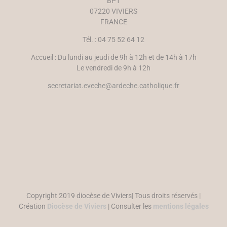
BP1
l
07220 VIVIERS
l
e
FRANCE
f
e
n
Tél. : 04 75 52 64 12
ê
t
r
Accueil : Du lundi au jeudi de 9h à 12h et de 14h à 17h
e
)
Le vendredi de 9h à 12h
secretariat.eveche@ardeche.catholique.fr
Copyright 2019 diocèse de Viviers| Tous droits réservés |
Création
Diocèse de Viviers
| Consulter les
mentions légales