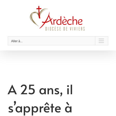
Passer
au
contenu
Aller à...
A 25 ans, il
s’apprête à