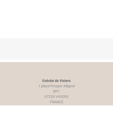
Evêché de Viviers
1 place Prosper Allignol
BP1
07220 VIVIERS
FRANCE
Tél. : 04 75 52 64 12