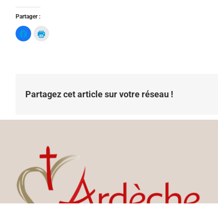
Partager :
C
C
l
l
i
i
q
q
u
u
e
e
z
r
p
p
o
o
u
u
r
r
Partagez cet article sur votre réseau !
p
i
a
m
r
p
t
r
a
i
g
m
e
e
r
r
s
(
u
o
r
u
F
v
a
r
c
e
e
d
b
a
o
n
o
s
k
u
(
n
o
e