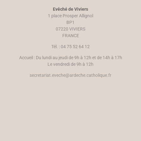
e
n
n
ê
Evêché de Viviers
o
t
u
r
1 place Prosper Allignol
v
e
e
)
BP1
l
07220 VIVIERS
l
e
FRANCE
f
e
n
Tél. : 04 75 52 64 12
ê
t
r
Accueil : Du lundi au jeudi de 9h à 12h et de 14h à 17h
e
)
Le vendredi de 9h à 12h
secretariat.eveche@ardeche.catholique.fr