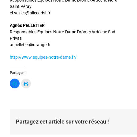
Responsables Equipes Notre-Dame Drôme/Ardèche Nord
Saint Péray
el.vezies@aliceadsl.fr
Agnès PELLETIER
Responsables Equipes Notre-Dame Drôme/Ardèche Sud
Privas
aspelletier@orange.fr
http://www.equipes-notre-dame.fr/
Partager :
C
C
l
l
i
i
q
q
u
u
e
e
z
r
p
p
o
o
u
u
r
r
Partagez cet article sur votre réseau !
p
i
a
m
r
p
t
r