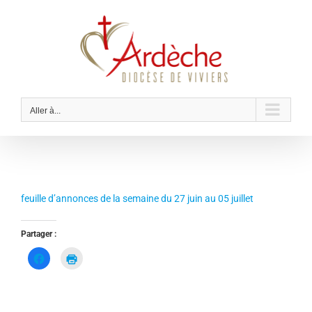
Passer
au
contenu
Aller à...
feuille d’annonces de la semaine du 27 juin au 05 juillet
Partager :
C
C
l
l
i
i
q
q
u
u
e
e
z
r