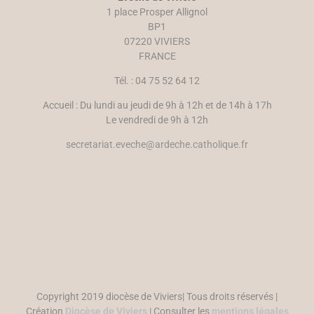
u
r
1 place Prosper Allignol
v
e
e
)
BP1
l
07220 VIVIERS
l
e
FRANCE
f
e
n
Tél. : 04 75 52 64 12
ê
t
r
Accueil : Du lundi au jeudi de 9h à 12h et de 14h à 17h
e
)
Le vendredi de 9h à 12h
secretariat.eveche@ardeche.catholique.fr
Copyright 2019 diocèse de Viviers| Tous droits réservés |
Création
Diocèse de Viviers
| Consulter les
mentions légales