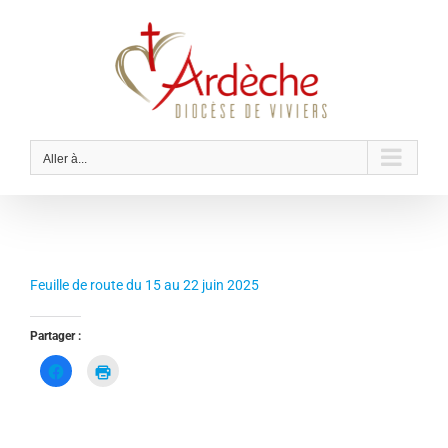
Passer
au
contenu
Aller à...
Feuille de route du 15 au 22 juin 2025
Partager :
C
C
l
l
i
i
q
q
u
u
e
e
z
r