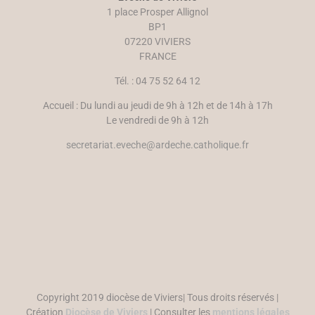
u
r
1 place Prosper Allignol
v
e
e
)
BP1
l
07220 VIVIERS
l
e
FRANCE
f
e
n
Tél. : 04 75 52 64 12
ê
t
r
Accueil : Du lundi au jeudi de 9h à 12h et de 14h à 17h
e
)
Le vendredi de 9h à 12h
secretariat.eveche@ardeche.catholique.fr
Copyright 2019 diocèse de Viviers| Tous droits réservés |
Création
Diocèse de Viviers
| Consulter les
mentions légales