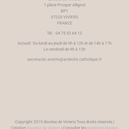
u
r
1 place Prosper Allignol
v
e
e
)
BP1
l
07220 VIVIERS
l
e
FRANCE
f
e
n
Tél. : 04 75 52 64 12
ê
t
r
Accueil : Du lundi au jeudi de 9h à 12h et de 14h à 17h
e
)
Le vendredi de 9h à 12h
secretariat.eveche@ardeche.catholique.fr
Copyright 2019 diocèse de Viviers| Tous droits réservés |
Création
Diocèse de Viviers
| Consulter les
mentions légales