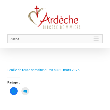
Passer
au
contenu
Aller à...
Feuille de route semaine du 23 au 30 mars 2025
Partager :
C
C
l
l
i
i
q
q
u
u
e
e
z
r