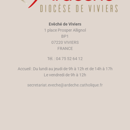
a
l
n
l
s
e
u
f
n
e
e
n
n
ê
Evêché de Viviers
o
t
u
r
1 place Prosper Allignol
v
e
e
)
BP1
l
07220 VIVIERS
l
e
FRANCE
f
e
n
Tél. : 04 75 52 64 12
ê
t
r
Accueil : Du lundi au jeudi de 9h à 12h et de 14h à 17h
e
)
Le vendredi de 9h à 12h
secretariat.eveche@ardeche.catholique.fr