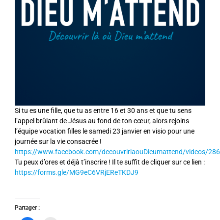
Si tu es une fille, que tu as entre 16 et 30 ans et que tu sens
l’appel brûlant de Jésus au fond de ton cœur, alors rejoins
l’équipe vocation filles le samedi 23 janvier en visio pour une
journée sur la vie consacrée !
https://www.facebook.com/decouvrirlaouDieumattend/videos/2
Tu peux d’ores et déjà t’inscrire ! Il te suffit de cliquer sur ce lien :
https://forms.gle/MG9eC6VRjEReTKDJ9
Partager :