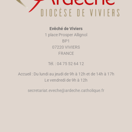
d
e
a
l
n
l
s
e
u
f
n
e
e
n
n
ê
Evêché de Viviers
o
t
u
r
1 place Prosper Allignol
v
e
e
)
BP1
l
07220 VIVIERS
l
e
FRANCE
f
e
n
Tél. : 04 75 52 64 12
ê
t
r
Accueil : Du lundi au jeudi de 9h à 12h et de 14h à 17h
e
)
Le vendredi de 9h à 12h
secretariat.eveche@ardeche.catholique.fr