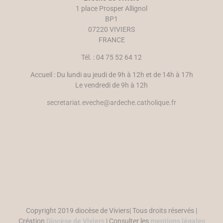
u
r
1 place Prosper Allignol
v
e
e
)
BP1
l
07220 VIVIERS
l
e
FRANCE
f
e
n
Tél. : 04 75 52 64 12
ê
t
r
Accueil : Du lundi au jeudi de 9h à 12h et de 14h à 17h
e
)
Le vendredi de 9h à 12h
secretariat.eveche@ardeche.catholique.fr
Copyright 2019 diocèse de Viviers| Tous droits réservés |
Création
Diocèse de Viviers
| Consulter les
mentions légales