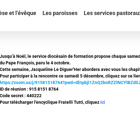
èse et l’évêque
Les paroisses
Les services pastorau
Jusqu’à Noël, le service diocésain de formation propose chaque samedi 
du Pape François, paru le 4 octobre.
Cette semaine, Jacqueline Le Diguer’Her abordera avec vous les chapitres
Pour participer à la rencontre ce samedi 5 décembre, cliquez sur ce lie
https://zoom.us/j/91581518764?pwd=dEtpbjl1ZnQ2bnRZZlNCYlBZd0
ID de réunion : 915 8151 8764
Code secret : 440222
Pour télécharger l’encyclique Fratelli Tutti, cliquez
ici