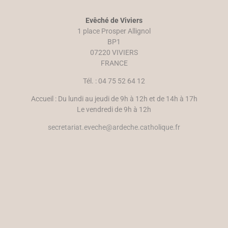
n
e
e
n
n
ê
Evêché de Viviers
o
t
u
r
1 place Prosper Allignol
v
e
e
)
BP1
l
07220 VIVIERS
l
e
FRANCE
f
e
n
Tél. : 04 75 52 64 12
ê
t
r
Accueil : Du lundi au jeudi de 9h à 12h et de 14h à 17h
e
)
Le vendredi de 9h à 12h
secretariat.eveche@ardeche.catholique.fr