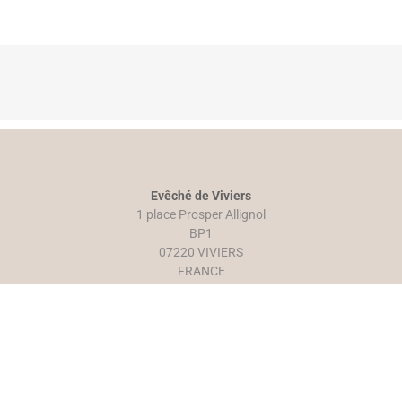
Evêché de Viviers
1 place Prosper Allignol
BP1
07220 VIVIERS
FRANCE
Tél. : 04 75 52 64 12
Accueil : Du lundi au jeudi de 9h à 12h et de 14h à 17h
Le vendredi de 9h à 12h
secretariat.eveche@ardeche.catholique.fr