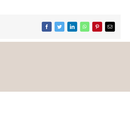
Facebook
Twitter
LinkedIn
WhatsApp
Pinterest
Email
Copyright 2019 diocèse de Viviers| Tous droits réservés | Création
Diocèse de Viviers
| Consulter les
mentions légales