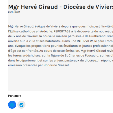
Partager :
C
C
l
l
i
i
q
q