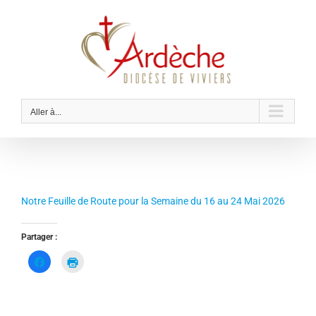
Passer
au
contenu
Aller à...
Notre Feuille de Route pour la Semaine du 16 au 24 Mai 2026
Partager :
C
C
l
l
i
i
q
q
u
u
e
e
z
r