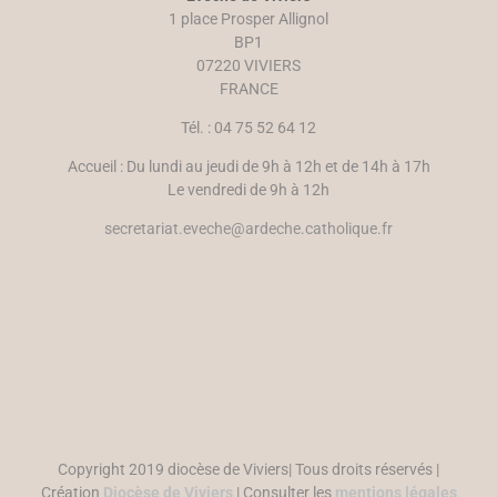
u
r
1 place Prosper Allignol
v
e
e
)
BP1
l
07220 VIVIERS
l
e
FRANCE
f
e
n
Tél. : 04 75 52 64 12
ê
t
r
Accueil : Du lundi au jeudi de 9h à 12h et de 14h à 17h
e
)
Le vendredi de 9h à 12h
secretariat.eveche@ardeche.catholique.fr
Copyright 2019 diocèse de Viviers| Tous droits réservés |
Création
Diocèse de Viviers
| Consulter les
mentions légales