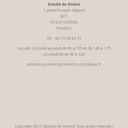
n
ê
Evêché de Viviers
o
t
u
r
1 place Prosper Allignol
v
e
e
)
BP1
l
07220 VIVIERS
l
e
FRANCE
f
e
n
Tél. : 04 75 52 64 12
ê
t
r
Accueil : Du lundi au jeudi de 9h à 12h et de 14h à 17h
e
)
Le vendredi de 9h à 12h
secretariat.eveche@ardeche.catholique.fr
Copyright 2019 diocèse de Viviers| Tous droits réservés |