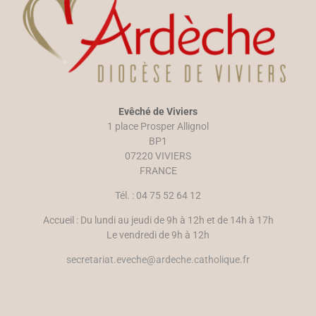
o
e
u
n
v
o
r
u
e
v
d
e
a
l
n
l
s
e
u
f
n
e
e
n
n
ê
Evêché de Viviers
o
t
u
r
1 place Prosper Allignol
v
e
e
)
BP1
l
07220 VIVIERS
l
e
FRANCE
f
e
n
Tél. : 04 75 52 64 12
ê
t
r
Accueil : Du lundi au jeudi de 9h à 12h et de 14h à 17h
e
)
Le vendredi de 9h à 12h
secretariat.eveche@ardeche.catholique.fr