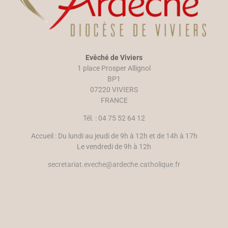
e
v
d
e
a
l
n
l
s
e
u
f
n
e
e
n
n
ê
Evêché de Viviers
o
t
u
r
1 place Prosper Allignol
v
e
e
)
BP1
l
07220 VIVIERS
l
e
FRANCE
f
e
n
Tél. : 04 75 52 64 12
ê
t
r
Accueil : Du lundi au jeudi de 9h à 12h et de 14h à 17h
e
)
Le vendredi de 9h à 12h
secretariat.eveche@ardeche.catholique.fr