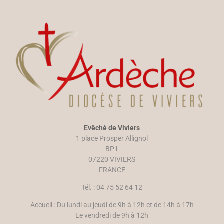
a
r
c
e
e
d
b
a
o
n
o
s
k
u
(
n
o
e
u
n
v
o
r
u
e
v
d
e
a
l
n
l
s
e
u
f
n
e
e
n
n
ê
Evêché de Viviers
o
t
u
r
1 place Prosper Allignol
v
e
e
)
BP1
l
07220 VIVIERS
l
e
FRANCE
f
e
n
Tél. : 04 75 52 64 12
ê
t
r
Accueil : Du lundi au jeudi de 9h à 12h et de 14h à 17h
e
)
Le vendredi de 9h à 12h