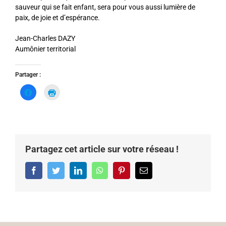
sauveur qui se fait enfant, sera pour vous aussi lumière de
paix, de joie et d’espérance.
Jean-Charles DAZY
Aumônier territorial
Partager :
C
C
l
l
i
i
q
q
u
u
e
e
z
r
p
p
o
o
u
u
Partagez cet article sur votre réseau !
r
r
p
i
a
m
r
p
Facebook
Twitter
LinkedIn
WhatsApp
Pinterest
Email
t
r
a
i
g
m
e
e
r
r
s
(
u
o
r
u
F
v