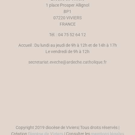
u
r
1 place Prosper Allignol
v
e
e
)
BP1
l
07220 VIVIERS
l
e
FRANCE
f
e
n
Tél. : 04 75 52 64 12
ê
t
r
Accueil : Du lundi au jeudi de 9h à 12h et de 14h à 17h
e
)
Le vendredi de 9h à 12h
secretariat.eveche@ardeche.catholique.fr
Copyright 2019 diocèse de Viviers| Tous droits réservés |
Création
Diocèse de Viviers
| Consulter les
mentions légales