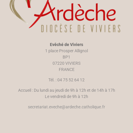
u
n
v
o
r
u
e
v
d
e
a
l
n
l
s
e
u
f
n
e
e
n
n
ê
Evêché de Viviers
o
t
u
r
1 place Prosper Allignol
v
e
e
)
BP1
l
07220 VIVIERS
l
e
FRANCE
f
e
n
Tél. : 04 75 52 64 12
ê
t
r
Accueil : Du lundi au jeudi de 9h à 12h et de 14h à 17h
e
)
Le vendredi de 9h à 12h
secretariat.eveche@ardeche.catholique.fr